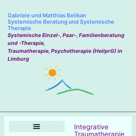
Gabriele und Matthias Belikan
Systemische Beratung und Systemische
Therapie
Systemische Einzel-, Paar-, Familienberatung
und -Therapie,
Traumatherapie, Psychotherapie (HeilprG) in
Limburg
Integrative
Traumatherapie
Integrative Traumatherapie
Gabriele und Matthias Belikan