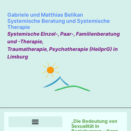
Gabriele und Matthias Belikan
Systemische Beratung und Systemische
Therapie
Systemische Einzel-, Paar-, Familienberatung
und -Therapie,
Traumatherapie, Psychotherapie (HeilprG) in
Limburg
„Die Bedeutung von
Sexualität in
Integrative Traumatherapie
Gabriele und Matthias Belikan
Beziehungen – Kann