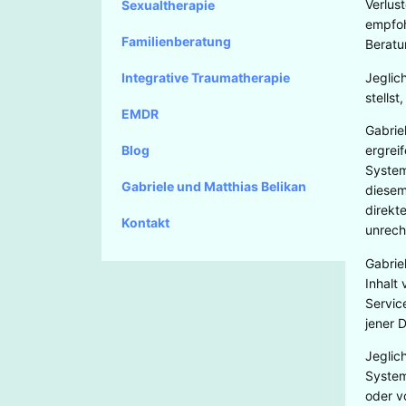
Verlus
Sexualtherapie
empfoh
Familienberatung
Beratu
Jeglic
Integrative Traumatherapie
stells
EMDR
Gabrie
Blog
ergrei
System
Gabriele und Matthias Belikan
diesem
direkt
Kontakt
unrech
Gabrie
Inhalt
Servic
jener 
Jeglic
System
oder v