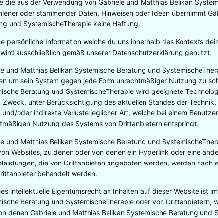
te die aus der Verwendung von Gabriele und Matthias Belikan Syst
lener oder stammender Daten, Hinweisen oder Ideen übernimmt Gabr
ng und SystemischeTherapie keine Haftung.
he persönliche Information welche du uns innerhalb des Kontexts de
t, wird ausschließlich gemäß unserer Datenschutzerklärung genutzt.
le und Matthias Belikan Systemische Beratung und SystemischeTh
fen um sein System gegen jede Form unrechtmäßiger Nutzung zu schü
ische Beratung und SystemischeTherapie wird geeignete Technolo
 Zweck, unter Berücksichtigung des aktuellen Standes der Technik, ei
e und/oder indirekte Verluste jeglicher Art, welche bei einem Benutzer
tmäßigen Nutzung des Systems von Drittanbietern entspringt.
le und Matthias Belikan Systemische Beratung und SystemischeTher
 von Websites, zu denen oder von denen ein Hyperlink oder eine ande
eleistungen, die von Drittanbieten angeboten werden, werden nach
Drittanbieter behandelt werden.
hes intellektuelle Eigentumsrecht an Inhalten auf dieser Website ist i
ische Beratung und SystemischeTherapie oder von Drittanbietern, wel
on denen Gabriele und Matthias Belikan Systemische Beratung und 